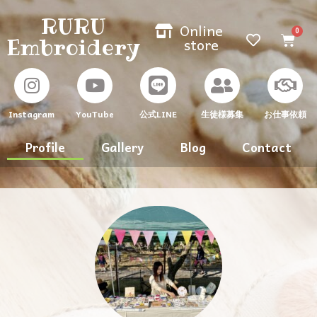
RURU
Online
Embroidery
store
Instagram
YouTube
生徒様募集
お仕事依頼
公式LINE
Profile
Gallery
Blog
Contact