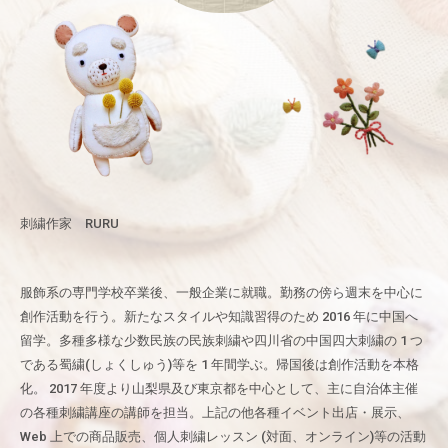
刺繍作家 RURU
服飾系の専門学校卒業後、一般企業に就職。勤務の傍ら週末を中心に
創作活動を行う。新たなスタイルや知識習得のため 2016 年に中国へ
留学。多種多様な少数民族の民族刺繍や四川省の中国四大刺繍の 1 つ
である蜀繍(しょくしゅう)等を 1 年間学ぶ。帰国後は創作活動を本格
化。 2017 年度より山梨県及び東京都を中心として、主に自治体主催
の各種刺繍講座の講師を担当。上記の他各種イベント出店・展示、
Web 上での商品販売、個人刺繍レッスン (対面、オンライン)等の活動