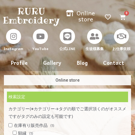
RURU
Online
Embroidery
store
Instagram
YouTube
生徒様募集
お仕事依頼
公式LINE
Profile
Gallery
Blog
Contact
Online store
検索設定
カテゴリー(※カテゴリー→タグの順でご選択頂くのがオススメ
ですがタグのみの設定も可能です)
在庫有り販売作品
(1)
額縁
(1)