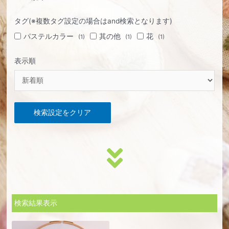
タグ(※複数タグ設定の場合はand検索となります)
パステルカラー
其の他
花
(1)
(1)
(1)
表示順
検索設定をクリア
検索結果表示