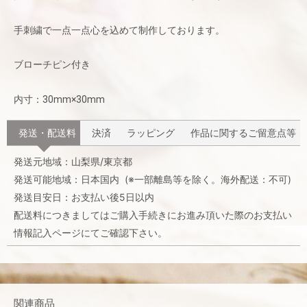
手刺繍で一点一点心を込めて制作しております。
ブローチピン付き
内寸：30mm×30mm
発送・配送料
決済
ラッピング
作品に関するご留意点等
発送元地域：山梨県/東京都
発送可能地域：日本国内 (※一部離島等を除く。海外配送：不可)
発送目安日：お支払い後5日以内
配送料につきましてはご購入手続きにお進み頂いた際のお支払い
情報記入ページにてご確認下さい。
関連商品