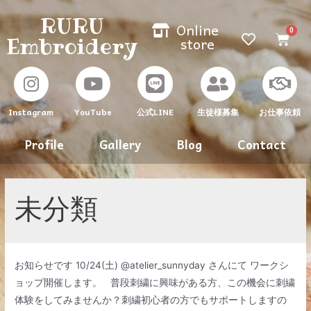
RURU
Online
Embroidery
store
Instagram
YouTube
生徒様募集
お仕事依頼
公式LINE
Profile
Gallery
Blog
Contact
未分類
お知らせです 10/24(土) @atelier_sunnyday さんにて ワークシ
ョップ開催します。 普段刺繍に興味がある方、この機会に刺繍
体験をしてみませんか？刺繍初心者の方でもサポートしますの